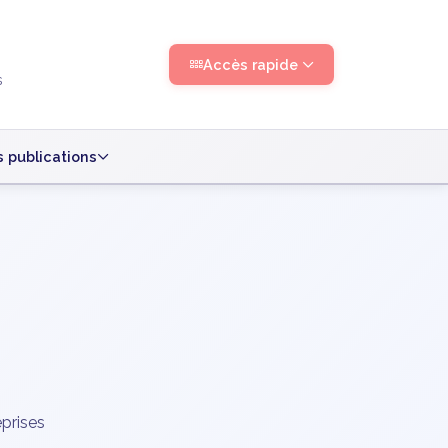
Accès rapide
s
 publications
eprises